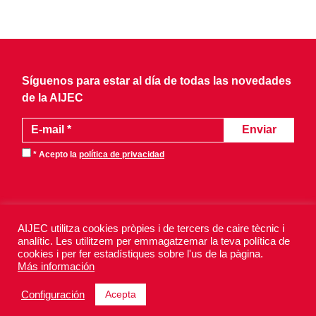
Síguenos para estar al día de todas las novedades
de la AIJEC
* Acepto la
política de privacidad
AIJEC utilitza cookies pròpies i de tercers de caire tècnic i
analític. Les utilitzem per emmagatzemar la teva política de
AIJEC 2026 - Todos los derechos reservados.
cookies i per fer estadístiques sobre l'us de la pàgina.
Aviso legal
Política de privacidad
Más información
Política de cookies
Acepta
Configuración
Design by
Xurris & CO
· Powered by
iquadrat