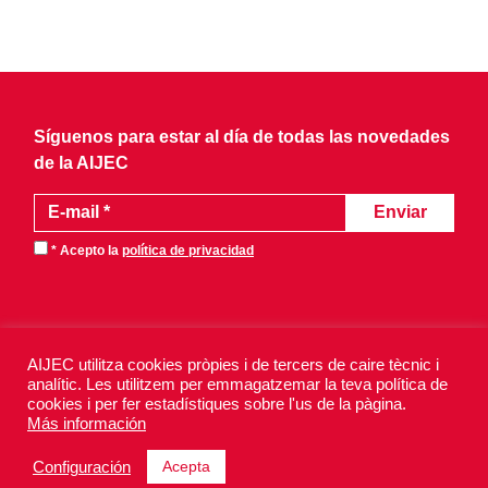
Síguenos para estar al día de todas las novedades
de la AIJEC
* Acepto la
política de privacidad
AIJEC utilitza cookies pròpies i de tercers de caire tècnic i
analític. Les utilitzem per emmagatzemar la teva política de
AIJEC 2026 - Todos los derechos reservados.
cookies i per fer estadístiques sobre l'us de la pàgina.
Aviso legal
Política de privacidad
Más información
Política de cookies
Acepta
Configuración
Design by
Xurris & CO
· Powered by
iquadrat