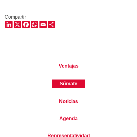
Compartir
LinkedIn
X
Facebook
WhatsApp
Email
Share
Ventajas
Súmate
Noticias
Agenda
Representatividad