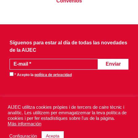
Convenios
Síguenos para estar al día de todas las novedades
de la AIJEC
* Acepto la
política de privacidad
AIJEC utilitza cookies pròpies i de tercers de caire tècnic i
analític. Les utilitzem per emmagatzemar la teva política de
AIJEC 2026 - Todos los derechos reservados.
cookies i per fer estadístiques sobre l'us de la pàgina.
Aviso legal
Política de privacidad
Más información
Política de cookies
Acepta
Configuración