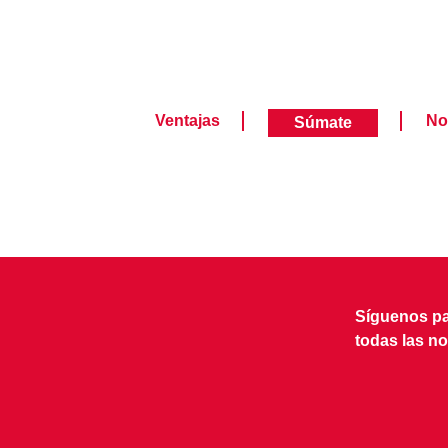
Ventajas
No
Súmate
Síguenos par
todas las n