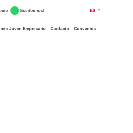
Escríbenos!
ES
ocio
emio Joven Empresario
Contacto
Convenios