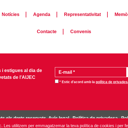
Notícies
Agenda
Representativitat
Memòr
Contacte
Convenis
i estigues al dia de
vetats de l'AIJEC
* Estic d'acord amb la
política de privades
ts els drets reservats.
Avís legal
Política de privadesa
Pol
tic. Les utilitzem per emmagatzemar la teva política de cookies i per fe