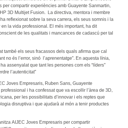
is per compartir experiències amb Guayente Sanmartin,
’HP 3D Multijet Fusion. La directiva, mentora i membre
ha reflexionat sobre la seva carrera, els seus somnis i la
 en la vida professional. El més important, ha dit
conscient de les qualitats i mancances de cadascú per tal
at també els seus fracassos dels quals afirma que cal
t no és l’error, sinó l’aprenentatge”. En aquesta línia,
ha assenyalat que tant les persones com els “líders”
dre l’autenticitat”
JEC Joves Empresaris, Ruben Sans, Guayente
i professional i ha confessat que va escollir l’àrea de 3D,
icana, per les possibilitats d’innovar i els reptes que
ologia disruptiva i que ajudarà al món a tenir productes
nitza AIJEC Joves Empresaris per compartir