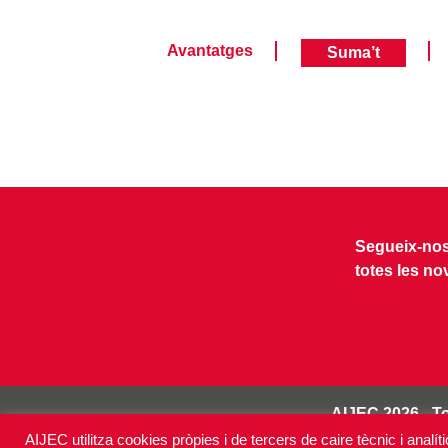
Avantatges
Suma’t
Segueix-nos 
totes les no
AIJEC 2026 - To
AIJEC utilitza cookies pròpies i de tercers de caire tècnic i analí