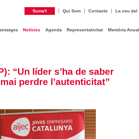
Suma't
Qui Som
Contacte
La veu del
antatges
Notícies
Agenda
Representativitat
Memòria Anua
: “Un líder s’ha de saber
mai perdre l’autenticitat”