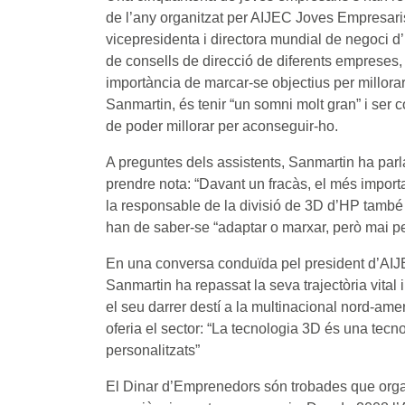
de l’any organitzat per AIJEC Joves Empresar
vicepresidenta i directora mundial de negoci d
de consells de direcció de diferents empreses, 
importància de marcar-se objectius per millorar
Sanmartin, és tenir “un somni molt gran” i ser 
de poder millorar per aconseguir-ho.
A preguntes dels assistents, Sanmartin ha parl
prendre nota: “Davant un fracàs, el més importan
la responsable de la divisió de 3D d’HP també 
han de saber-se “adaptar o marxar, però mai per
En una conversa conduïda pel president d’AI
Sanmartin ha repassat la seva trajectòria vital 
el seu darrer destí a la multinacional nord-amer
oferia el sector: “La tecnologia 3D és una tecn
personalitzats”
El Dinar d’Emprenedors són trobades que orga