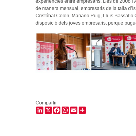
experiències entre empresaris. Des de 2008 l’
de manera mensual, empresaris de la talla d’I
Cristóbal Colon, Mariano Puig, Lluis Bassat o
disposició dels joves empresaris, perquè pugu
Compartir
LinkedIn
X
Facebook
WhatsApp
Email
Share