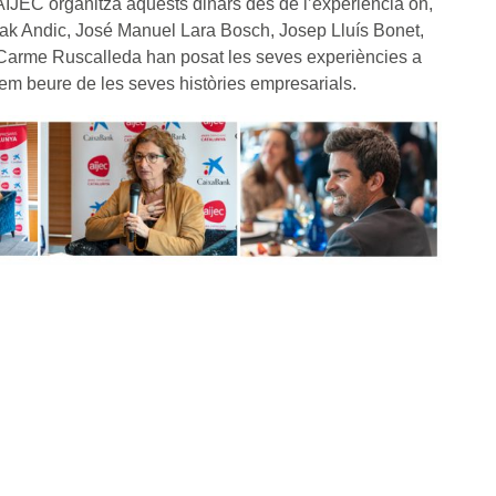
AIJEC organitza aquests dinars des de l’experiència on,
sak Andic, José Manuel Lara Bosch, Josep Lluís Bonet,
 Carme Ruscalleda han posat les seves experiències a
em beure de les seves històries empresarials.