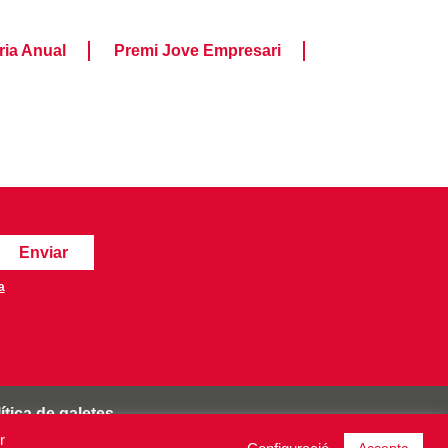
ia Anual
Premi Jove Empresari
a
ítica de galetes
r