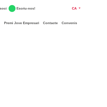
Escriu-nos!
CA
 soci
l
Premi Jove Empresari
Contacte
Convenis