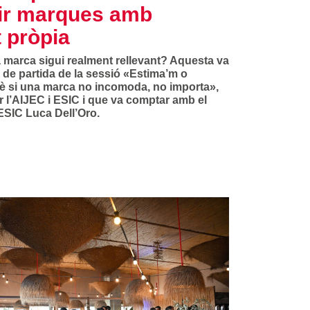
ir marques amb
t pròpia
 marca sigui realment rellevant? Aquesta va
 de partida de la sessió «Estima’m o
è si una marca no incomoda, no importa»,
r l’AIJEC i ESIC i que va comptar amb el
ESIC Luca Dell’Oro.