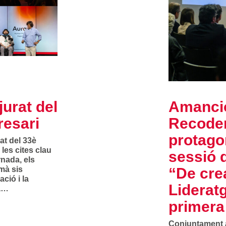
jurat del
Amancio
resari
Recoder
protago
rat del 33è
les cites clau
sessió 
rnada, els
mà sis
“De crea
ció i la
Liderat
ia…
primera
Conjuntament 