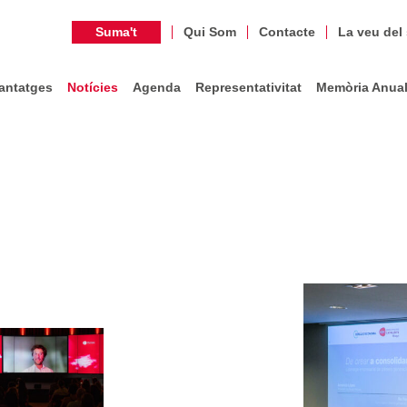
Suma't
Qui Som
Contacte
La veu del
antatges
Notícies
Agenda
Representativitat
Memòria Anua