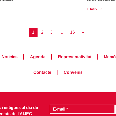
+ Info
1
2
3
…
16
»
Notícies
Agenda
Representativitat
Memòr
Contacte
Convenis
i estigues al dia de
vetats de l'AIJEC