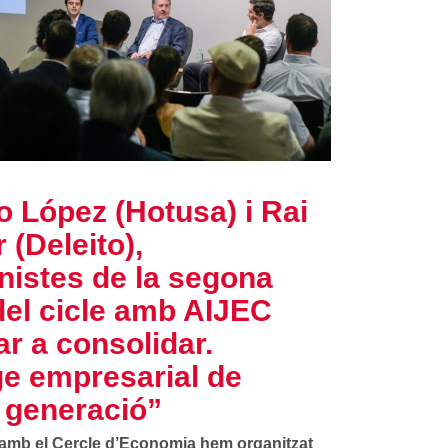
 López (Hotusa) i Rai
 (Deleito),
nistes de la segona
del cicle amb AIJEC
r a consolidar.
ge empresarial de
 generació”
amb el Cercle d’Economia hem organitzat