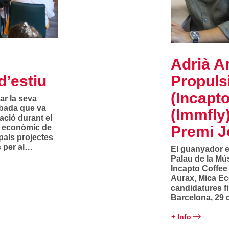
Adrià A
d’estiu
Propuls
(Incapto
ar la seva
obada que va
(Immfly)
iació durant el
 i econòmic de
Premi J
ipals projectes
s per al…
El guanyador es
Palau de la Mú
Incapto Coffee
Aurax, Mica Eco
candidatures fi
Barcelona, 29 
+ Info