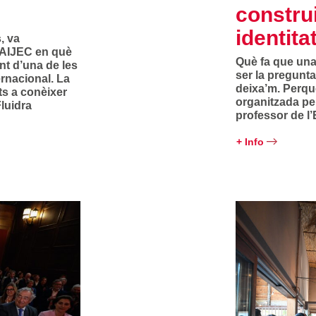
constru
identita
, va
’AIJEC en què
Què fa que una
nt d’una de les
ser la pregunta
rnacional. La
deixa’m. Perqu
ts a conèixer
organitzada pe
luidra
professor de l’
+ Info