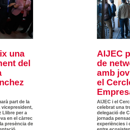
ix una
AIJEC p
ent del
de netw
a
amb jov
ánchez
el Cerc
Empres
arà part de la
AIJEC i el Cer
 vicepresident,
celebrat una t
 Llibre per a
delegació de C
va en el càrrec
jornada pensad
 la presència de
experiències i 
sentació
entre ecosiste