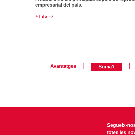
empresarial del país.
+ Info
Avantatges
Suma’t
Segueix-nos 
totes les no