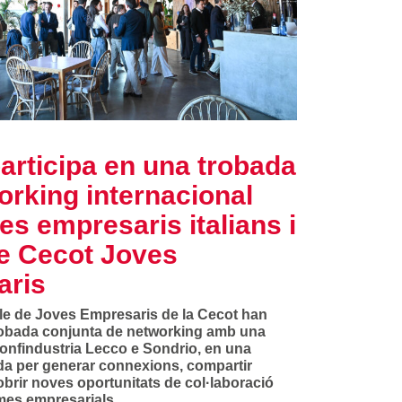
articipa en una trobada
orking internacional
es empresaris italians i
le Cecot Joves
aris
cle de Joves Empresaris de la Cecot han
robada conjunta de networking amb una
onfindustria Lecco e Sondrio, en una
a per generar connexions, compartir
obrir noves oportunitats de col·laboració
mes empresarials.