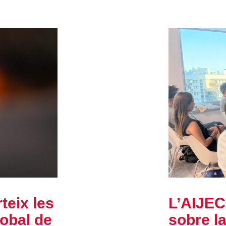
teix les
L’AIJEC
lobal de
sobre l