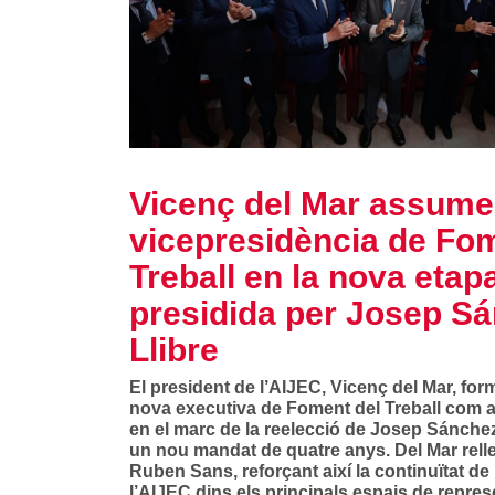
Vicenç del Mar assume
vicepresidència de Fom
Treball en la nova etap
presidida per Josep S
Llibre
El president de l’AIJEC, Vicenç del Mar, form
nova executiva de Foment del Treball com a
en el marc de la reelecció de Josep Sánchez
un nou mandat de quatre anys. Del Mar relle
Ruben Sans, reforçant així la continuïtat de
l’AIJEC dins els principals espais de repre