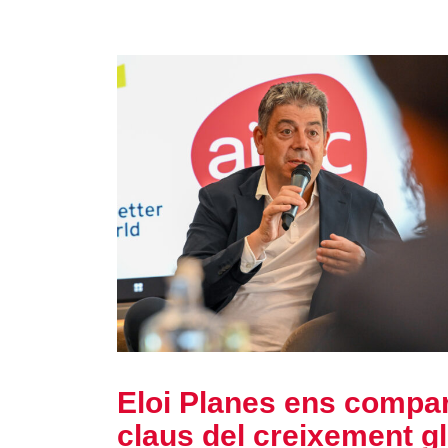
Eloi Planes ens compar
claus del creixement g