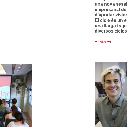
una nova sessió
empresarial de
d’aportar visi
El cicle és un
una llarga traje
diversos cicle
+ Info