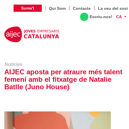
Suma't
Qui Som
Contacte
La veu del soci
Escriu-nos!
CA
Notícies
AIJEC aposta per atraure més talent
femení amb el fitxatge de Natalie
Batlle (Juno House)