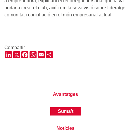
a emprenedora, explicant el recorregut personal que la va
portar a crear el club, així com la seva visió sobre lideratge,
comunitat i conciliació en el món empresarial actual.
Compartir
LinkedIn
X
Facebook
WhatsApp
Email
Share
Avantatges
Suma’t
Notícies