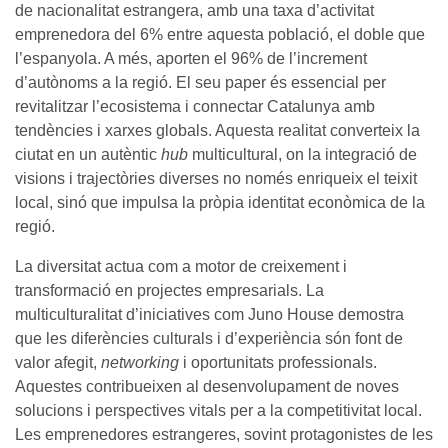
de nacionalitat estrangera, amb una taxa d’activitat
emprenedora del 6% entre aquesta població, el doble que
l’espanyola. A més, aporten el 96% de l’increment
d’autònoms a la regió. El seu paper és essencial per
revitalitzar l’ecosistema i connectar Catalunya amb
tendències i xarxes globals. Aquesta realitat converteix la
ciutat en un autèntic
hub
multicultural, on la integració de
visions i trajectòries diverses no només enriqueix el teixit
local, sinó que impulsa la pròpia identitat econòmica de la
regió.
La diversitat actua com a motor de creixement i
transformació en projectes empresarials. La
multiculturalitat d’iniciatives com Juno House demostra
que les diferències culturals i d’experiència són font de
valor afegit,
networking
i oportunitats professionals.
Aquestes contribueixen al desenvolupament de noves
solucions i perspectives vitals per a la competitivitat local.
Les emprenedores estrangeres, sovint protagonistes de les