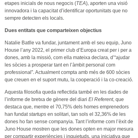
etapes inicials de nous negocis (
TEA
), aporten una visió
innovadora i la capacitat d’identificar oportunitats que no
sempre detecten els locals.
Dues entitats que comparteixen objectius
Natalie Batlle va fundar, juntament amb el seu equip, Juno
House l’any 2022, el primer club d’Europa creat per i per a
dones, amb la missió, com ella mateixa declara, d’“ajudar
les sòcies a prosperar tant en l’àmbit personal com
professional”. Actualment compta amb més de 600 sòcies
que creuen en el suport mutu, la cooperació i la co-creació.
Aquesta filosofia queda reflectida també en les dades de
l’informe de bretxa de gènere del diari
El Referent
, que
destaca que, mentre el 70,75% dels homes emprenedors
han fundat
startups
en solitari, tan sols el 32,36% de les
dones ho fan sense companyia. Tant l’informe com l’èxit de
Juno House mostren que les dones opten en major mesura
per compartir experiències i inquietuds, una iniciativa que