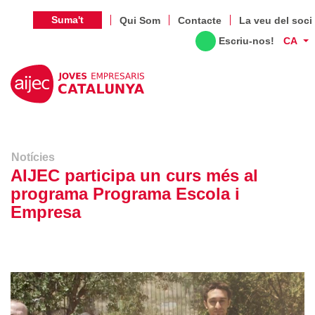
Suma't
Qui Som
Contacte
La veu del soci
Escriu-nos!
CA
Notícies
AIJEC participa un curs més al
programa Programa Escola i
Empresa