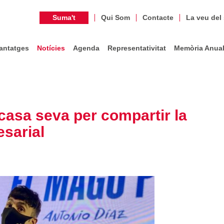
Suma't
Qui Som
Contacte
La veu del
antatges
Notícies
Agenda
Representativitat
Memòria Anua
casa seva per compartir la
sarial