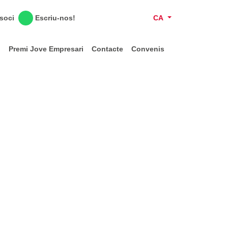
Escriu-nos!
CA
 soci
l
Premi Jove Empresari
Contacte
Convenis