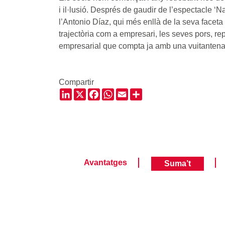
i il·lusió. Després de gaudir de l’espectacle 
l’Antonio Díaz, qui més enllà de la seva face
trajectòria com a empresari, les seves pors, re
empresarial que compta ja amb una vuitantena 
Compartir
LinkedIn
X
Facebook
WhatsApp
Email
Share
Avantatges
Suma’t