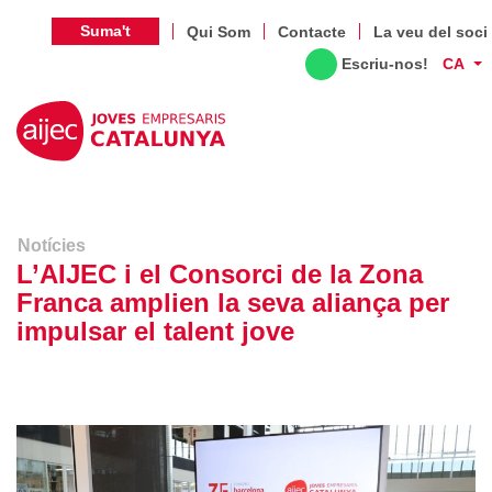
Suma't
Qui Som
Contacte
La veu del soci
Escriu-nos!
CA
Notícies
L’AIJEC i el Consorci de la Zona
Franca amplien la seva aliança per
impulsar el talent jove