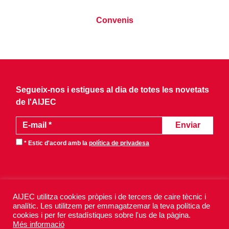
Convenis
Segueix-nos i estigues al dia de totes les novetats
de l'AIJEC
* Estic d'acord amb la
política de privadesa
AIJEC utilitza cookies pròpies i de tercers de caire tècnic i
analític. Les utilitzem per emmagatzemar la teva política de
AIJEC 2026 - Tots els drets reservats.
cookies i per fer estadístiques sobre l'us de la pàgina.
Avís legal
Política de privadesa
Més informació