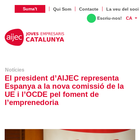
Suma't
Qui Som
Contacte
La veu del soci
Escriu-nos!
CA
Notícies
El president d’AIJEC representa
Espanya a la nova comissió de la
UE i l’OCDE pel foment de
l’emprenedoria