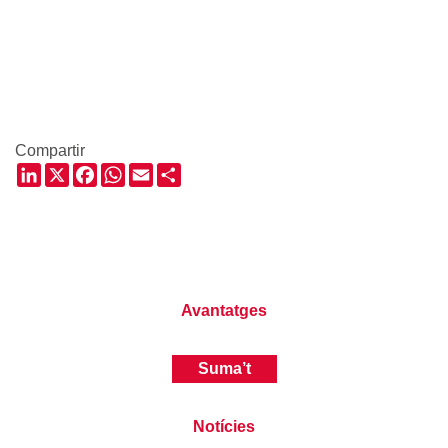
Compartir
LinkedIn
X
Facebook
WhatsApp
Email
Share
Avantatges
Suma’t
Notícies