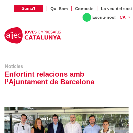
Suma't
Qui Som
Contacte
La veu del soci
Escriu-nos!
CA
Notícies
Enfortint relacions amb
l’Ajuntament de Barcelona