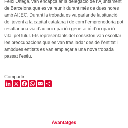
Fèlix Ortega, van encapçalar la delegació de l’Ajuntament
de Barcelona que es va reunir durant més de dues hores
amb AIJEC. Durant la trobada es va parlar de la situació
del jovent a la capital catalana i de com l’emprenedoria pot
resultar una via d’autoocupació i generació d’ocupació
vital pel futur. Els representants del consistori van escoltar
les preocupacions que es van traslladar des de l’entitat i
ambdues entitats es van emplaçar a una nova trobada
passat l’estiu.
Compartir
LinkedIn
X
Facebook
WhatsApp
Email
Share
Avantatges