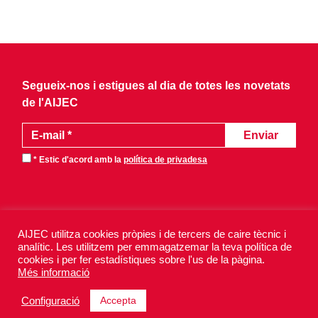
Segueix-nos i estigues al dia de totes les novetats
de l'AIJEC
* Estic d'acord amb la
política de privadesa
AIJEC utilitza cookies pròpies i de tercers de caire tècnic i
analític. Les utilitzem per emmagatzemar la teva política de
AIJEC 2026 - Tots els drets reservats.
cookies i per fer estadístiques sobre l'us de la pàgina.
Avís legal
Política de privadesa
Més informació
Política de galetes
Accepta
Configuració
Design by
Xurris & CO
· Powered by
iquadrat