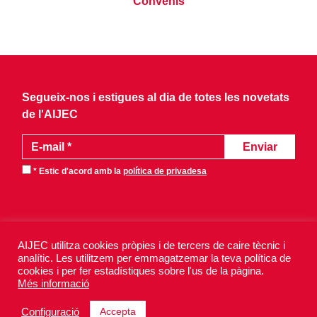
Convenis
Segueix-nos i estigues al dia de totes les novetats
de l'AIJEC
* Estic d'acord amb la
política de privadesa
AIJEC utilitza cookies pròpies i de tercers de caire tècnic i
analític. Les utilitzem per emmagatzemar la teva política de
AIJEC 2026 - Tots els drets reservats.
cookies i per fer estadístiques sobre l'us de la pàgina.
Avís legal
Política de privadesa
Més informació
Política de galetes
Accepta
Configuració