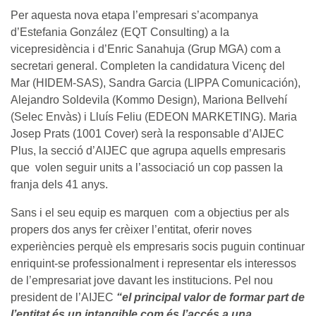
Per aquesta nova etapa l’empresari s’acompanya
d’Estefania González (EQT Consulting) a la
vicepresidència i d’Enric Sanahuja (Grup MGA) com a
secretari general. Completen la candidatura Vicenç del
Mar (HIDEM-SAS), Sandra Garcia (LIPPA Comunicación),
Alejandro Soldevila (Kommo Design), Mariona Bellvehí
(Selec Envàs) i Lluís Feliu (EDEON MARKETING). Maria
Josep Prats (1001 Cover) serà la responsable d’AIJEC
Plus, la secció d’AIJEC que agrupa aquells empresaris
que volen seguir units a l’associació un cop passen la
franja dels 41 anys.
Sans i el seu equip es marquen com a objectius per als
propers dos anys fer crèixer l’entitat, oferir noves
experiències perquè els empresaris socis puguin continuar
enriquint-se professionalment i representar els interessos
de l’empresariat jove davant les institucions. Pel nou
president de l’AIJEC
“el principal valor de formar part de
l’entitat és un intangible com és l’accés a una