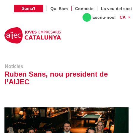
Suma't
Qui Som
Contacte
La veu del soci
Escriu-nos!
CA
Notícies
Ruben Sans, nou president de
l’AIJEC