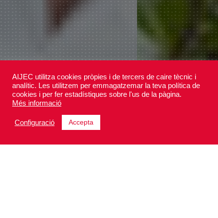
AIJEC utilitza cookies pròpies i de tercers de caire tècnic i
analític. Les utilitzem per emmagatzemar la teva política de
cookies i per fer estadístiques sobre l'us de la pàgina.
1
2
3
Més informació
Accepta
Configuració