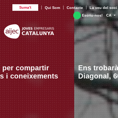
Suma't
Qui Som
Contacte
La veu del soci
Escriu-nos!
CA
Ens trobaràs a Avinguda
Diagonal, 601 Planta 8