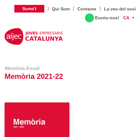
Suma't
Qui Som
Contacte
La veu del soci
Escriu-nos!
CA
Memòria Anual
Memòria 2021-22