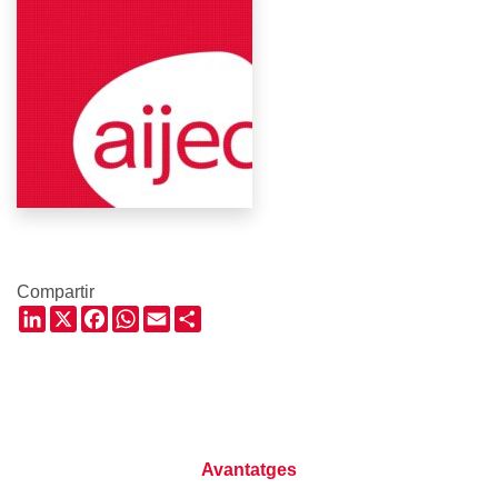
Compartir
LinkedIn
X
Facebook
WhatsApp
Email
Share
Avantatges