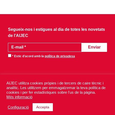
Segueix-nos i estigues al dia de totes les novetats
de l'AIJEC
* Estic d'acord amb la
política de privadesa
AIJEC utilitza cookies pròpies i de tercers de caire tècnic i
analític. Les utilitzem per emmagatzemar la teva política de
AIJEC 2026 - Tots els drets reservats.
cookies i per fer estadístiques sobre l'us de la pàgina.
Avís legal
Política de privadesa
Més informació
Política de galetes
Accepta
Configuració
Design by
Xurris & CO
· Powered by
iquadrat