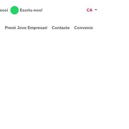
Escriu-nos!
CA
 soci
l
Premi Jove Empresari
Contacte
Convenis