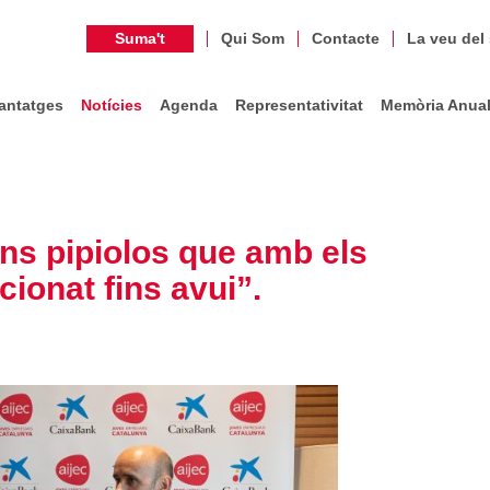
Suma't
Qui Som
Contacte
La veu del
antatges
Notícies
Agenda
Representativitat
Memòria Anua
ns pipiolos que amb els
ionat fins avui”.