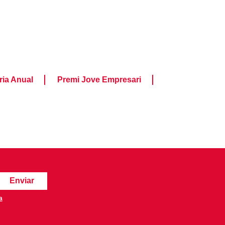
ia Anual
Premi Jove Empresari
a