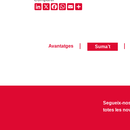
LinkedIn
X
Facebook
WhatsApp
Email
Share
Avantatges
Suma’t
Segueix-nos 
totes les no