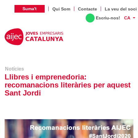
Suma't
Qui Som
Contacte
La veu del soci
Escriu-nos!
CA
Notícies
Llibres i emprenedoria:
recomanacions literàries per aquest
Sant Jordi