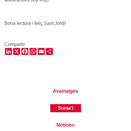
Bona lectura i feliç Sant Jordi!
Compartir
LinkedIn
X
Facebook
WhatsApp
Email
Share
Avantatges
Suma’t
Notícies